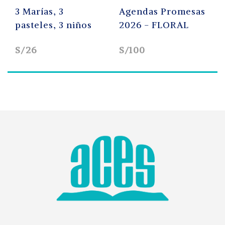
s, 3
Agendas Promesas
Cuerpo sa
s, 3 niños
2026 - FLORAL
S/100
S/200