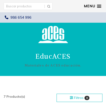
MENU
986 654 996
EducACES
Materiales de ACES educación.
7 Producto(s)
Filtros
0