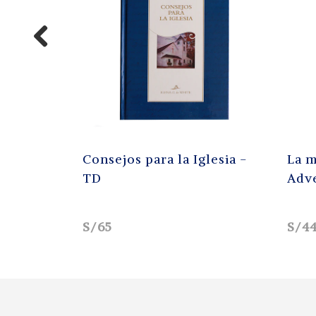
Consejos para la Iglesia -
La mayor n
TD
Adventism
S/65
S/44