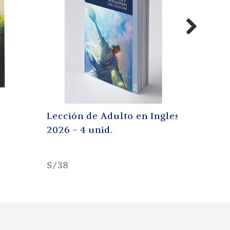
Lección de Adulto en Ingles
Escape de Bab
2026 - 4 unid.
S/38
S/39