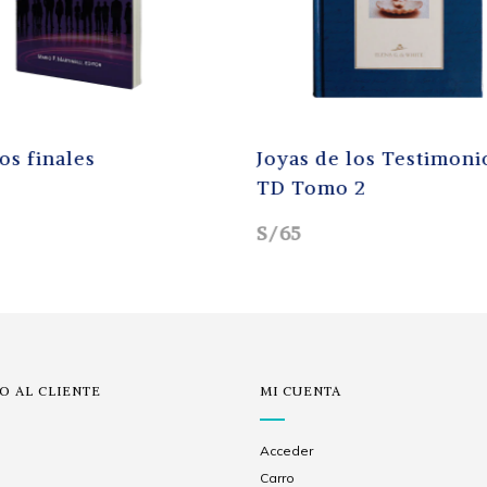
primeros 7 años - 2ED
El mensaje de los tres
ángeles - TD
S/41
IO AL CLIENTE
MI CUENTA
Acceder
Carro