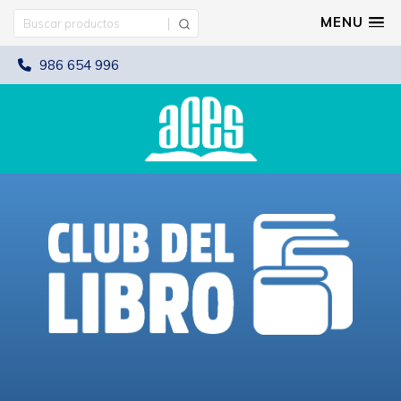
MENU
986 654 996